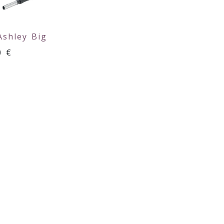
Ashley Big
0
€