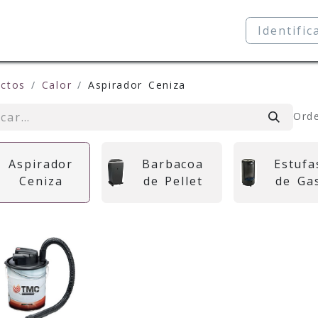
re nosotros
Productos
Formación
Identific
ctos
Calor
Aspirador Ceniza
Orde
Aspirador
Barbacoa
Estufa
Ceniza
de Pellet
de Ga