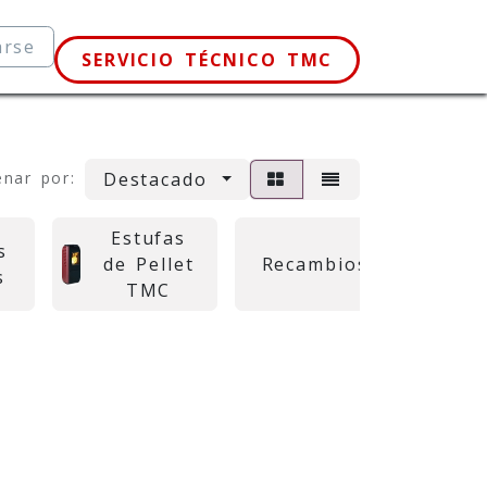
arse
SERVICIO TÉCNICO TMC
Destacado
nar por:
Estufas
s
de Pellet
Recambios
s
TMC